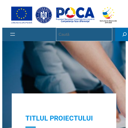
Sari
la
conținut
Search
TITLUL PROIECTULUI